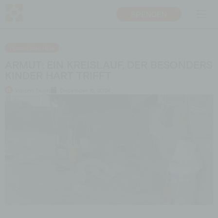
SPENDEN
DE
EN
Humanitäre Hilfe
ÜBER UNS
PROJEKTE
ARMUT: EIN KREISLAUF, DER BESONDERS
KINDER HART TRIFFT
Mission
Bildungsprojekte
Visions Team
December 16, 2024
Team
Nothilfe
Transparenz
Entwicklungspolitische
Bildungsarbeit
Warum Bildung
BOTSCHAFTER­*INNEN
Ansprechpersonen
MITMACHEN
SPENDEN
Unternehmen
Spenden
Privatperson
Fördermitgliedschaft