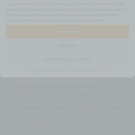
zuzugreifen. Wenn du diesen Technologien zustimmst, können wir Daten
Ressourcen haben, wird die
Armut
oft an die nächste
wie das Surfverhalten oder eindeutige IDs auf dieser Website verarbeiten.
Generation
weitergegeben
.
Die Bekämpfung der Armut,
Wenn du deine Zustimmung nicht erteilst oder zurückziehst, können
insbesondere der Kinderarmut, erfordert einen
bestimmte Merkmale und Funktionen beeinträchtigt werden.
mehrdimensionalen Ansatz.
Akzeptieren
Bildungsgerechtigkeit:
Schulen müssen auch in den ärmsten und
Ablehnen
abgelegensten Regionen zugänglich gemacht
Einstellungen ansehen
werden. Bildung ist der Schlüssel zu einer besseren
Zukunft für jedes Kind.
Cookie-Richtlinie
Datenschutzerklärung
Impressum
Gesundheitsversorgung sicherstellen
:
Kinder in Armut benötigen Zugang zu
grundlegender medizinischer Versorgung.
Programme zur Impfung, Ernährungsversorgung
und medizinischen Betreuung sind entscheidend,
um die Kindersterblichkeit zu senken.