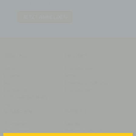
ÜBER UNS
PROJEKTE
Mission
Bildungsprojekte
Vorgehen
Nothilfe
Team
Entwicklungspolitische
Transparenz
Bildungsarbeit
BOTSCHAFTER­*INNEN
FAQ
MITMACHEN
SPENDEN
Privatperson
Spenden
Unternehmen
Fördermitgliedschaft