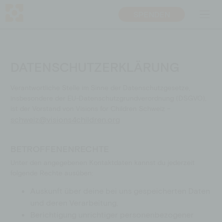
SPENDEN
DE
EN
ÜBER UNS
PROJEKTE
DATENSCHUTZERKLÄRUNG
Mission
Bildungsprojekte
Verantwortliche Stelle im Sinne der Datenschutzgesetze,
Team
Nothilfe
insbesondere der EU-Datenschutzgrundverordnung (DSGVO),
ist der Vorstand von Visions for Children Schweiz –
Transparenz
Entwicklungspolitische
schweiz@visions4children.org
Bildungsarbeit
Warum Bildung
BOTSCHAFTER­*INNEN
BETROFFENENRECHTE
Ansprechpersonen
Unter den angegebenen Kontaktdaten kannst du jederzeit
folgende Rechte ausüben:
MITMACHEN
SPENDEN
Auskunft über deine bei uns gespeicherten Daten
und deren Verarbeitung,
Unternehmen
Spenden
Berichtigung unrichtiger personenbezogener
Privatperson
Fördermitgliedschaft