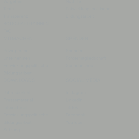
Vorgehen
Nothilfe
Team
Entwicklungspolitische
Transparenz
Bildungsarbeit
BOTSCHAFTER­*INNEN
FAQ
MITMACHEN
SPENDEN
Privatperson
Spenden
Unternehmen
Fördermitgliedschaft
Entwicklungspolitische
Spendenshop
Bildungsarbeit
DOWNLOADS
SOCIAL MEDIA
Jahresbericht
Instagram
Pressematerial
LinkedIn
Infomaterial
TikTok
Entwicklungspolitische
Facebook
Bildungsarbeit
YouTube
Satzung