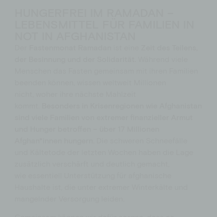
HUNGERFREI IM RAMADAN –
LEBENSMITTEL FÜR FAMILIEN IN
NOT IN AFGHANISTAN
Der
Fastenmonat Ramadan
ist eine
Zeit des Teilens,
de
r Besinnung
und der Solidarität.
Während viele
Menschen das Fasten gemeinsam mit ihren Familien
beenden können, wissen weltweit Millionen
nicht,
woher ihre nächste Mahlzeit
kommt.
Besonders in Krisenregionen wie Afghanistan
sind viele Familien von extremer
finanzieller
Armut
und Hunger betroffen – ü
ber
17 Millionen
Afghan*innen hungern.
Die schweren Schneefälle
und Kälte
tode der letzten Wochen
haben die Lage
zusätzlich verschärft und deutlich gemacht,
wie
essentiell
Unterstützung für afghanische
Haushalte ist, die unter extremer Winterkälte und
mangelnder Versorgung leiden.
Gemeinsam können wir dafür sorgen, dass ca.