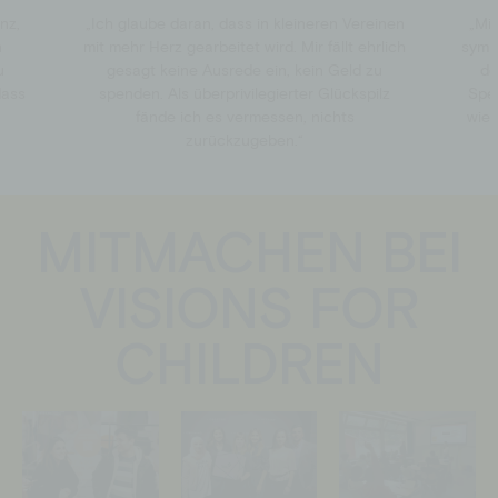
anz,
„Ich glaube daran, dass in kleineren Vereinen
„Mir
n
mit mehr Herz gearbeitet wird. Mir fällt ehrlich
symp
u
gesagt keine Ausrede ein, kein Geld zu
de
dass
spenden. Als überprivilegierter Glückspilz
Spe
fände ich es vermessen, nichts
wie 
zurückzugeben.“
MITMACHEN BEI
VISIONS FOR
CHILDREN