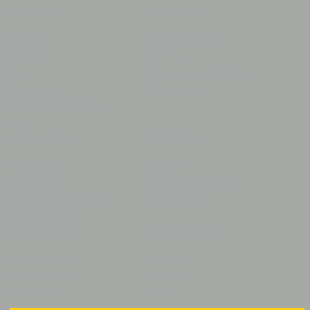
ÜBER UNS
PROJEKTE
Mission
Bildungsprojekte
Vorgehen
Nothilfe
Team
Entwicklungspolitische
Transparenz
Bildungsarbeit
BOTSCHAFTER­*INNEN
FAQ
MITMACHEN
SPENDEN
Privatperson
Spenden
Unternehmen
Fördermitgliedschaft
Entwicklungspolitische
Spendenshop
Bildungsarbeit
DOWNLOADS
SOCIAL MEDIA
Jahresbericht
Instagram
Pressematerial
LinkedIn
Infomaterial
TikTok
Entwicklungspolitische
Facebook