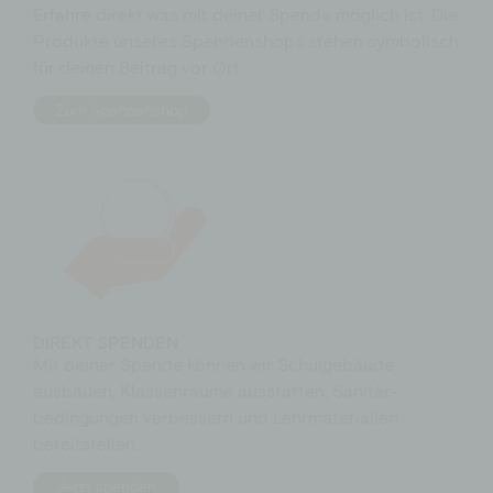
Erfahre direkt was mit deiner Spende möglich ist. Die
Produkte unseres Spendenshops stehen symbolisch
für deinen Beitrag vor Ort.
Zum Spendenshop
DIREKT SPENDEN
Mit deiner Spende können wir Schulgebäude
ausbauen, Klassen­räume aus­statten, Sanitär­­
bedingungen verbessern und Lehr­materialien
bereitstellen.
Jetzt spenden