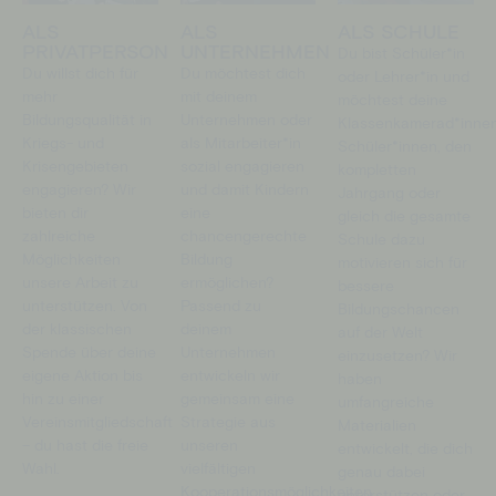
ALS
ALS
ALS SCHULE
PRIVATPERSON
UNTERNEHMEN
Du bist Schüler*in
Du willst dich für
Du möchtest dich
oder Lehrer*in und
mehr
mit deinem
möchtest deine
Bildungsqualität in
Unternehmen oder
Klassenkamerad*innen
Kriegs- und
als Mitarbeiter*in
Schüler*innen, den
Krisengebieten
sozial engagieren
kompletten
engagieren? Wir
und damit Kindern
Jahrgang oder
bieten dir
eine
gleich die gesamte
zahlreiche
chancengerechte
Schule dazu
Möglichkeiten
Bildung
motivieren sich für
unsere Arbeit zu
ermöglichen?
bessere
unterstützen. Von
Passend zu
Bildungschancen
der klassischen
deinem
auf der Welt
Spende über deine
Unternehmen
einzusetzen? Wir
eigene Aktion bis
entwickeln wir
haben
hin zu einer
gemeinsam eine
umfangreiche
Vereinsmitgliedschaft
Strategie aus
Materialien
– du hast die freie
unseren
entwickelt, die dich
Wahl.
vielfältigen
genau dabei
Kooperationsmöglichkeiten.
unterstützen oder