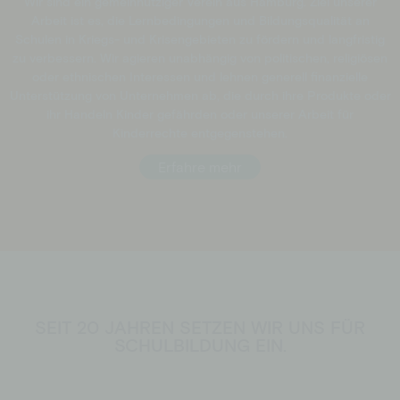
Wir sind ein gemeinnütziger Verein aus Hamburg. Ziel unserer
Arbeit ist es, die Lernbedingungen und Bildungsqualität an
Schulen in Kriegs- und Krisengebieten zu fördern und langfristig
zu verbessern. Wir agieren unabhängig von politischen, religiösen
oder ethnischen Interessen und lehnen generell finanzielle
Unterstützung von Unternehmen ab, die durch ihre Produkte oder
ihr Handeln Kinder gefährden oder unserer Arbeit für
Kinderrechte entgegenstehen.
Erfahre mehr
SEIT 20 JAHREN SETZEN WIR UNS FÜR
SCHULBILDUNG EIN.