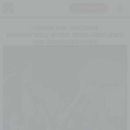
SPENDEN
DE
EN
VISIONS FOR CHILDREN.
FÜR EINE WELT, IN DER JEDES KIND LESEN
ÜBER UNS
PROJEKTE
UND SCHREIBEN KANN.
Mission
Bildungsprojekte
Team
Nothilfe
Transparenz
Entwicklungspolitische
Bildungsarbeit
Warum Bildung
BOTSCHAFTER­*INNEN
Ansprechpersonen
MITMACHEN
SPENDEN
Unternehmen
Spenden
Privatperson
Fördermitgliedschaft