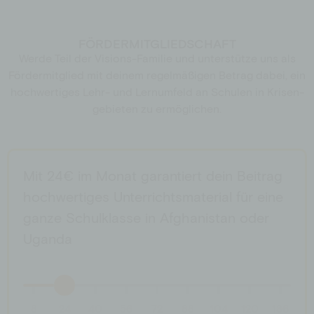
FÖRDERMITGLIEDSCHAFT
Werde Teil der Visions-Familie und unter­stütze uns als
Fördermitglied mit deinem regelmäßigen Betrag dabei, ein
hochwertiges Lehr- und Lernumfeld an Schulen in Krisen­
gebieten zu ermöglichen.
Mit 24€ im Monat garantiert dein Beitrag
hochwertiges Unterrichtsmaterial für eine
ganze Schulklasse in Afghanistan oder
Uganda
8
24
40
56
72
88
104
120
136