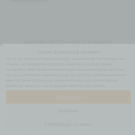
UNSERE BOTSCHAFTER*INNEN
Unsere Botschafter*innen sind Persönlichkeiten des öffentlichen
Cookie-Zustimmung verwalten
Lebens, die unsere Vision und Werte teilen. Mit ihrer Medien­
Um dir ein optimales Erlebnis zu bieten, verwenden wir Technologien wie
präsenz und ihrem sozialen Einfluss haben sie die Möglichkeit,
Cookies, um Geräteinformationen zu speichern und/oder darauf
eine große Aufmerksamkeit auf unsere Arbeit zu lenken. Jeder
zuzugreifen. Wenn du diesen Technologien zustimmst, können wir Daten
‚Like’ steigert unsere Reichweite und trägt unsere Botschaft in
wie das Surfverhalten oder eindeutige IDs auf dieser Website verarbeiten.
die Welt hinaus. So wird jede*r Einzelne zum Mitmachen
Wenn du deine Zustimmung nicht erteilst oder zurückziehst, können
bestimmte Merkmale und Funktionen beeinträchtigt werden.
motiviert. Schließlich ist dein Engagement einer der Grundpfeiler
unserer Arbeit. Lerne hier unsere Botschafter*innen kennen!
Akzeptieren
Erfahre mehr
Ablehnen
Einstellungen ansehen