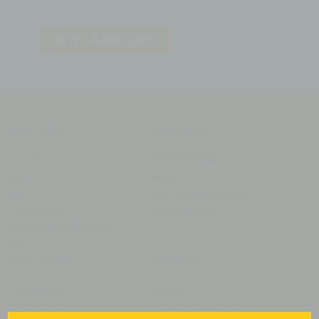
ÜBER UNS
PROJEKTE
Mission
Bildungsprojekte
Vorgehen
Nothilfe
Team
Entwicklungspolitische
Transparenz
Bildungsarbeit
BOTSCHAFTER­*INNEN
FAQ
MITMACHEN
SPENDEN
Privatperson
Spenden
Unternehmen
Fördermitgliedschaft