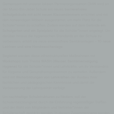
Gemeinsam mit unserer lokalen Partnerorganisation OHW wird an
der Muaz-Bin-Jabal Schule ein neues
barrierefreies
Schulgebäude mit acht neuen Klassenzimmern
errichtet und mit
den notwendigen Möbeln ausgestattet, um mehr Platz für die
Schüler*innen zu schaffen. Zudem werden auf dem Gelände
ein
Schulgarten und ein Spielplatz
für die Schüler*innen angelegt. Um
darüber hinaus die hygienischen Standards an der Schule zu
verbessern, erhält sie neue einwandfreie Sanitäranlagen –
10 neue
Latrinen und eine Handwaschanlage
.
Begleitet werden diese infrastrukturellen Maßnahmen mit
Workshops
zum Thema
WASH (Wasser, Sanitärversorgung,
Hygiene)
für die Schüler*innen und Lehrkräfte, um ihr Verständnis
für Hygiene und Gesundheitsprävention zu vertiefen. Außerdem
wird mit
Weiterbildungen von Lehrkräften
der Ausbau ihrer
fachlichen und pädagogischen Kenntnisse und damit die
Verbesserung der Lehrqualität verfolgt.
Um
nachhaltige Schulstrukturen zu fördern
, soll der
Schulentwicklungsrat durch die Einführung regelmäßiger Treffen
und der Wahl von Mitgliedern und Vertreter*innen der
Schülerschaft gestärkt werden. In diesem Zusammenhang werden