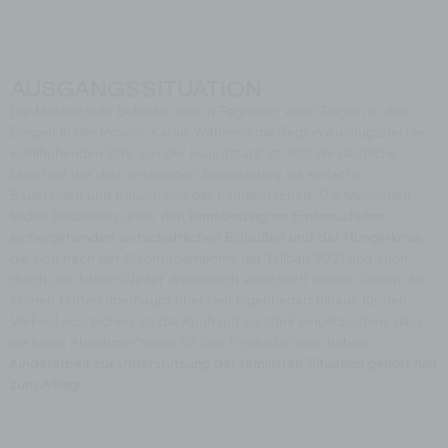
AUSGANGSSITUATION
Die Mittelschule befindet sich
in
Paghman
, einer Region
in den
Bergen
in der Provinz Kabul
.
Während die Region Ausflugsziel de
r
wohlhabenden Elite aus der Hauptstadt ist,
lebt
die deutliche
Mehrheit der dort ansässigen Bev
ölkerung
als einfache
Bäuerinnen
und Bauern
von der Landwirtschaft.
Die
Menschen
leiden
besonders
unter
den
k
limabedingte
n
Ernteausfälle
n
,
einhergehenden wirtschaftliche
n
Einbußen und
der
Hungerkrise
,
die sich nach
der
Machtübernahme de
r
Taliban 2021
und auch
durch den kalten Winter
dramatisch verschärft haben.
Sofern die
kleinen
Ernten überhaupt
über den Eigenbedarf hinaus
für den
Verkauf ausreichen, ist die Kaufkraft so stark eingebrochen, dass
sie keine Abnehmer*innen
für ihre Produkte
mehr haben.
Kinderarbeit
zur Unterstützung der familiären Situation
gehört hier
zum
Alltag.