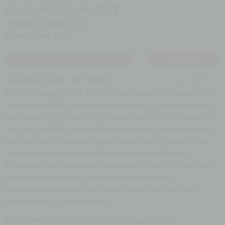
BILDUNGSQUALITÄT
Schulen
Spendenshop
Paghman, Afghanistan
Aktionen
Projektstart: 2024
Jobs
Downloads
SPENDEN
Spendenstand: 347.498 €
Ziel: 386.001 €
Die 2008 gegründete Mittelschule Muaz-Bin-Jabal wird
derzeit von 450 Schüler*innen besucht. Die Schule liegt in
der Region Paghman in den Bergen der Provinz Kabul, in
der der Großteil der Bevölkerung von der Landwirtschaft
lebt. Von den klimabedingten Folgen wie Ernteausfällen,
zunehmenden Hungersnöten und wirtschaftlichen
Einbußen sind sie deshalb besonders betroffen. Seit der
Machtübernahme der Taliban haben sich ihre
Lebensbedingungen noch weiter verschlechtert und
Kinderarbeit ist angestiegen.
Die Verbesserung der Lernbedingungen an der