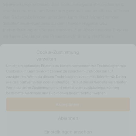
Sparworkshop
anbieten. Das Schulmanagement-Komitee wird
ebenfalls durch einen Workshop geschult, wie es effektiv Hilfe bei
den Bildungsbehörden anfordern kann. Nachfolgend werden
Schüler*innen-Komitees
zu den Themen
Hygiene und
Instandhaltung
der Schule etabliert. Zum Abschluss des Projekts
wird eine
Evaluation
der Projektdurchführung stattfinden.
Cookie-Zustimmung
verwalten
Um dir ein optimales Erlebnis zu bieten, verwenden wir Technologien wie
Cookies, um Geräteinformationen zu speichern und/oder darauf
zuzugreifen. Wenn du diesen Technologien zustimmst, können wir Daten
wie das Surfverhalten oder eindeutige IDs auf dieser Website verarbeiten.
Wenn du deine Zustimmung nicht erteilst oder zurückziehst, können
bestimmte Merkmale und Funktionen beeinträchtigt werden.
Akzeptieren
Ablehnen
Einstellungen ansehen