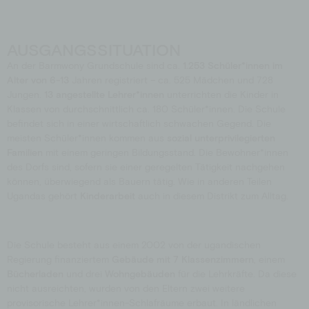
AUSGANGSSITUATION
An der Barmwony Grundschule sind ca.
1.253 Schüler*innen im
Alter von 6-13
Jahren registriert – ca. 525 Mädchen und 728
Jungen.
13 angestellte Lehrer*innen
unterrichten die Kinder in
Klassen von durchschnittlich ca. 180 Schüler*innen. Die Schule
befindet sich in einer wirtschaftlich schwachen Gegend. Die
meisten Schüler*innen kommen aus
sozial unterprivilegierten
Familien
mit einem geringen Bildungsstand. Die Bewohner*innen
des Dorfs sind, sofern sie einer geregelten Tätigkeit nachgehen
können, überwiegend als Bauern tätig. Wie in anderen Teilen
Ugandas gehört
Kinderarbeit
auch in diesem Distrikt zum Alltag.
Die Schule besteht aus einem 2002 von der ugandischen
Regierung finanziertem
Gebäude mit 7 Klassenzimmern
, einem
Bücherladen
und drei
Wohngebäuden
für die Lehrkräfte. Da diese
nicht ausreichten, wurden von den Eltern zwei weitere
provisorische Lehrer*innen-Schlafräume erbaut. In ländlichen