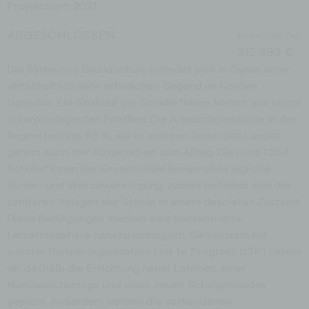
Projektstart: 2021
Schulen
Spendenshop
ABGESCHLOSSEN
Aktionen
Erreichtes Ziel:
312.893 €
Jobs
Die Barmwony Grundschule befindet sich in Oyam, einer
Downloads
wirtschaftlich sehr schwachen Gegend im Norden
Ugandas. Ein Großteil der Schüler*innen kommt aus sozial
unterprivilegierten Familien. Die Arbeitslosenquote in der
Region beträgt 93 %, wie in anderen Teilen des Landes
gehört auch hier Kinderarbeit zum Alltag. Die rund 1.253
Schüler*innen der Grundschule lernen ohne jegliche
Strom- und Wasserversorgung, zudem befinden sich die
sanitären Anlagen der Schule in einem desolaten Zustand.
Diese Bedingungen machen eine konzentrierte
Lernatmosphäre nahezu unmöglich. Gemeinsam mit
unserer Partnerorganisation Link to Progress (LTP) haben
wir deshalb die Errichtung neuer Latrinen, einer
Handwaschanlage und eines neuen Schulgebäudes
geplant. Außerdem werden die vorhandenen