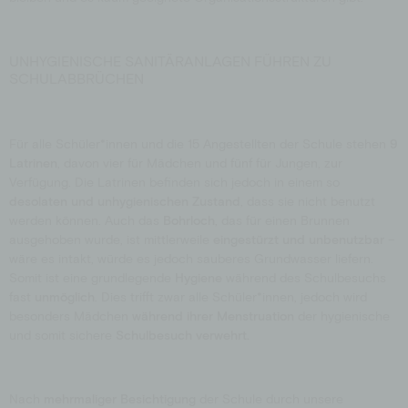
UNHYGIENISCHE SANITÄRANLAGEN FÜHREN ZU
SCHULABBRÜCHEN
Für alle Schüler*innen und die 15 Angestellten der Schule stehen
9
Latrinen
, davon vier für Mädchen und fünf für Jungen, zur
Verfügung. Die Latrinen befinden sich jedoch in einem so
desolaten und unhygienischen Zustand
, dass sie nicht benutzt
werden können. Auch das
Bohrloch
, das für einen Brunnen
ausgehoben wurde, ist mittlerweile
eingestürzt und unbenutzbar
–
wäre es intakt, würde es jedoch sauberes Grundwasser liefern.
Somit ist eine grundlegende
Hygiene
während des Schulbesuchs
fast
unmöglich
. Dies trifft zwar alle Schüler*innen, jedoch wird
besonders Mädchen
während ihrer Menstruation
der hygienische
und somit sichere
Schulbesuch verwehrt.
Nach
mehrmaliger
Besichtigung
der Schule durch unsere