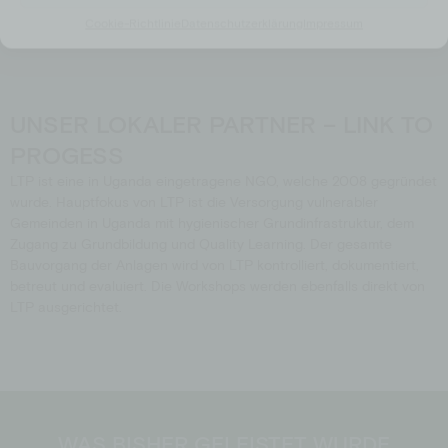
Cookie-Richtlinie
Datenschutzerklärung
Impressum
UNSER LOKALER PARTNER – LINK TO
PROGESS
LTP ist eine in Uganda eingetragene NGO, welche 2008 gegründet
wurde. Hauptfokus von LTP ist die Versorgung vulnerabler
Gemeinden in Uganda mit hygienischer Grundinfrastruktur, dem
Zugang zu Grundbildung und Quality Learning. Der gesamte
Bauvorgang der Anlagen wird von LTP kontrolliert, dokumentiert,
betreut und evaluiert. Die Workshops werden ebenfalls direkt von
LTP ausgerichtet.
WAS BISHER GELEISTET WURDE