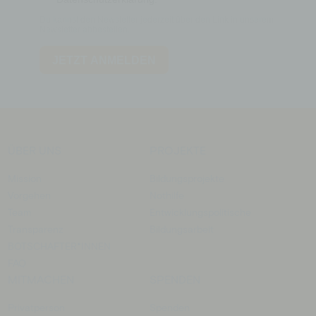
ÜBER UNS
PROJEKTE
Mission
Bildungsprojekte
Vorgehen
Nothilfe
Team
Entwicklungspolitische
Transparenz
Bildungsarbeit
BOTSCHAFTER­*INNEN
FAQ
MITMACHEN
SPENDEN
Privatperson
Spenden