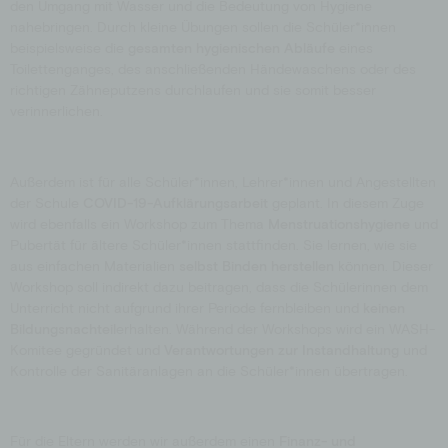
den Umgang mit Wasser und die Bedeutung von Hygiene
nahebringen. Durch kleine Übungen sollen die Schüler*innen
beispielsweise die
gesamten hygienischen Abläufe
eines
Toilettenganges, des anschließenden Händewaschens oder des
richtigen Zähneputzens durchlaufen und sie somit besser
verinnerlichen.
Außerdem ist für alle Schüler*innen, Lehrer*innen und Angestellten
der Schule
COVID-19-Aufklärungsarbeit
geplant. In diesem Zuge
wird ebenfalls ein Workshop zum Thema
Menstruationshygiene
und
Pubertät für ältere Schüler*innen stattfinden. Sie lernen, wie sie
aus einfachen Materialien
selbst Binden herstellen
können. Dieser
Workshop soll indirekt dazu beitragen, dass die Schülerinnen dem
Unterricht nicht aufgrund ihrer Periode fernbleiben und
keinen
Bildungsnachteil
erhalten. Während der Workshops wird ein WASH-
Komitee gegründet und
Verantwortungen zur Instandhaltung
und
Kontrolle der Sanitäranlagen an die Schüler*innen übertragen.
Für die Eltern werden wir außerdem einen
Finanz- und