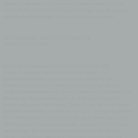
Regionen Ugandas sind Lehrer*innen-Unterkünfte an Schulen
üblich, da die Lehrkräfte sonst aufgrund
langer und oft schlecht
ausgebauter Dienstwege
den Unterricht ausfallen lassen.
PLATZMANGEL VERSCHLECHTERT DIE
LERNATMOSPHÄRE
Der
akute
Platzmangel
von 7 Klassenräumen für 1.253
Schüler*innen führt nicht nur zu einem enormen
Konzentrationsverlust
, sondern macht es unmöglich, die
Schüler*innen effizient zu lehren. Das hat zur Folge, dass sie
nötige
Grundfähigkeiten
wie Lesen, Schreiben und Rechnen
nicht
erlernen
. Ein
Teufelskreis
entsteht: Es sinkt das Ansehen der
Schule und generell von Bildung. Zudem haben die Lehrer*innen
keine Räumlichkeiten
, um den Unterricht vor- und nachzubereiten.
Auch die Angestellten haben keine Räume, in denen sie sich um
die Belange der Schulleitung kümmern können. Dies führt dazu,
dass Anliegen der Schüler*innen und Eltern
auf
der Strecke
bleiben und es kaum geeignete Organisationsstrukturen gibt.