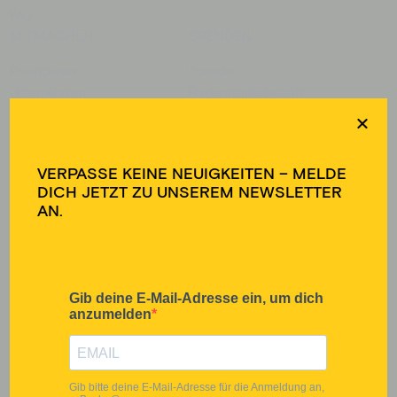
FAQ
MITMACHEN
SPENDEN
Privatperson
Spenden
Unternehmen
Fördermitgliedschaft
Entwicklungspolitische
Spendenshop
Bildungsarbeit
DOWNLOADS
SOCIAL MEDIA
VERPASSE KEINE NEUIGKEITEN – MELDE
DICH JETZT ZU UNSEREM NEWSLETTER
Jahresbericht
Instagram
AN.
Pressematerial
LinkedIn
Infomaterial
TikTok
Entwicklungspolitische
Facebook
Bildungsarbeit
YouTube
Satzung
SPENDENKONTO