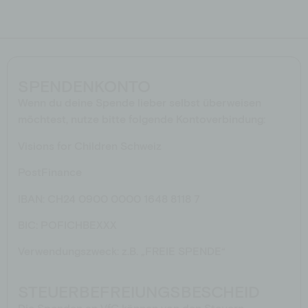
Schulen
Spendenshop
Aktionen
Jobs
Downloads
SPENDENKONTO
Wenn du deine Spende lieber selbst überweisen
möchtest, nutze bitte folgende Kontoverbindung:
Visions for Children Schweiz
PostFinance
IBAN: CH24 0900 0000 1648 8118 7
BIC: POFICHBEXXX
Verwendungszweck: z.B. „FREIE SPENDE“
STEUERBEFREIUNGSBESCHEID
Die Spenden an VfC können von den Steuern