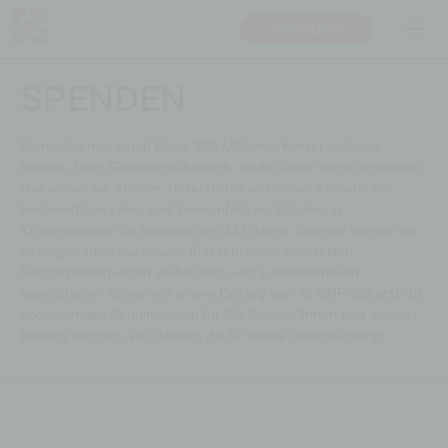
SPENDEN
DE
EN
SPENDEN
ÜBER UNS
PROJEKTE
Deine Spende zählt! Rund 262 Millionen Kinder weltweit
Mission
Bildungsprojekte
können, trotz Grundschulbesuch, weder lesen noch schreiben.
Das wollen wir ändern. Unterstütze uns dabei Kindern ein
Team
Nothilfe
hochwertiges Lehr- und Lernumfeld an Schulen in
Transparenz
Entwicklungspolitische
Krisengebieten zu ermöglichen. Mit
deiner Spende
können wir
Bildungsarbeit
Warum Bildung
Schulgebäude ausbauen, Klassenräume ausstatten,
Sanitärbedingungen verbessern und Lehrmaterialien
BOTSCHAFTER­*INNEN
bereitstellen. Schon mit einem Beitrag von 45 CHF sicherst du
Ansprechpersonen
hochwertiges Schulmaterial für 60 Schüler*innen und machst
Bildung möglich. Wir danken dir für deine Unterstützung!
MITMACHEN
SPENDEN
Unternehmen
Spenden
Privatperson
Fördermitgliedschaft