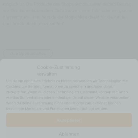
möglich ist. Die Produkte des Shops symbolisieren deinen Beitrag
vor Ort. Schreibutensilien, Schulranzen, eine Tafel oder ein ganzer
Klassenraum – hier hast du die Möglichkeit direkt für die Kinder
und ihre Schulen „einzukaufen“.
Zum Spendenshop
Cookie-Zustimmung
verwalten
Um dir ein optimales Erlebnis zu bieten, verwenden wir Technologien wie
Cookies, um Geräteinformationen zu speichern und/oder darauf
zuzugreifen. Wenn du diesen Technologien zustimmst, können wir Daten
wie das Surfverhalten oder eindeutige IDs auf dieser Website verarbeiten.
Wenn du deine Zustimmung nicht erteilst oder zurückziehst, können
bestimmte Merkmale und Funktionen beeinträchtigt werden.
Akzeptieren
Ablehnen