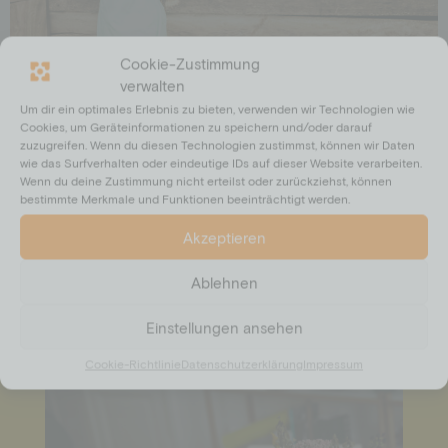
Cookie-Zustimmung
verwalten
SINNVOLL SCHENKEN – HIER GEHT’S ZUM
SPENDENSHOP!
Um dir ein optimales Erlebnis zu bieten, verwenden wir Technologien wie
Cookies, um Geräteinformationen zu speichern und/oder darauf
In unserem Spendenshop erfährst du, was mit deiner Spende
zuzugreifen. Wenn du diesen Technologien zustimmst, können wir Daten
wie das Surfverhalten oder eindeutige IDs auf dieser Website verarbeiten.
möglich ist. Die Produkte des Shops symbolisieren deinen Beitrag
Wenn du deine Zustimmung nicht erteilst oder zurückziehst, können
vor Ort. Schreibutensilien, Schulranzen, eine Tafel oder ein ganzer
bestimmte Merkmale und Funktionen beeinträchtigt werden.
Klassenraum – hier hast du die Möglichkeit direkt für die Kinder
und ihre Schulen „einzukaufen“.
Akzeptieren
Zum Spendenshop
Ablehnen
Einstellungen ansehen
Cookie-Richtlinie
Datenschutzerklärung
Impressum