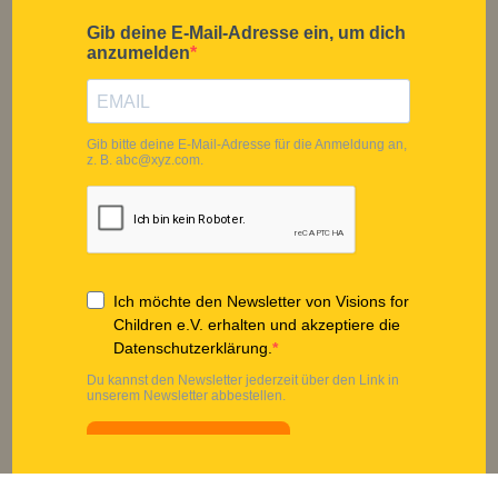
Vorgehen
Nothilfe
Team
Entwicklungspolitische
Transparenz
Bildungsarbeit
FAQ
Blog
MITMACHEN
SPENDEN
Privatperson
Direkt spenden
Unternehmen
Fördermitglied werden
Schulen
Spendenshop
Richter*innen
Presse
Botschafter*innen
DOWNLOADS
SOCIAL MEDIA
Jahresbericht
Instagram
Pressematerial
LinkedIn
Infomaterial
TikTok
Unterrichtsmaterial
Facebook