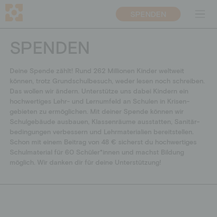
SPENDEN
EN
CH
SPENDEN
ÜBER UNS
PROJEKTE
Deine Spende zählt! Rund 262 Millionen Kinder weltweit
Mission & Vorgehen
Bildungsprojekte
können, trotz Grundschulbesuch, weder lesen noch schreiben.
Das wollen wir ändern. Unter­stütze uns dabei Kindern ein
Warum Bildung
Nothilfe
hochwertiges Lehr- und Lernumfeld an Schulen in Krisen­
Transparenz
Entwicklungspolitische
gebieten zu ermöglichen. Mit deiner Spende können wir
Bildungsarbeit
Ansprechpersonen
Schulgebäude ausbauen, Klassen­räume aus­statten, Sanitär­­
bedingungen verbessern und Lehr­materialien bereitstellen.
Presse
Schon mit einem Beitrag von 48 € sicherst du hochwertiges
Team
Schul­material für 60 Schüler*innen und machst Bil­dung
möglich. Wir danken dir für deine Unterstützung!
Blog
MITMACHEN
SPENDEN
Unternehmen
Direkt spenden