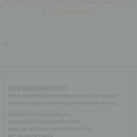
Du willst uns dauerhaft unterstützen? Dann werde
Privatperson
Fördermitglied werden
jetzt
Fördermitglied
!
Schulen
Spendenshop
Richter*innen
Aktionen
Jobs
Downloads
Botschafter*innen
SPENDENKONTO
Wenn du deine Spende lieber selbst überweisen
möchtest, nutze bitte folgende Konto­verbindung.
VISIONS FOR CHILDREN E.V.
BANK FÜR SOZIALWIRTSCHAFT
IBAN: DE 49 3702 0500 0001 6175 01
BIC: BFSWDE33HAN