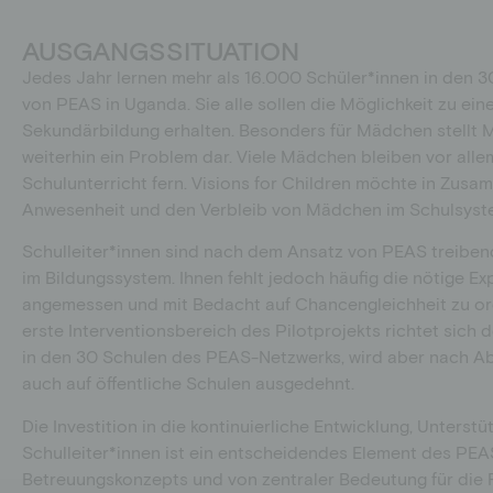
AUSGANGSSITUATION
Jedes Jahr lernen mehr als 16.000
Schüler*innen in den 3
von PEAS in Uganda. Sie alle sollen die Möglichkeit zu ei
Sekundärbildung erhalten. Besonders für Mädchen stellt 
weiterhin ein Problem dar. Viele Mädchen bleiben vor all
Schulunterricht fern. Visions for Children möchte in Zus
Anwesenheit und den Verbleib von Mädchen im Schulsyste
Schulleiter*innen sind nach dem Ansatz von PEAS treiben
im Bildungssystem. Ihnen fehlt jedoch häufig die nötige Ex
angemessen und mit Bedacht auf Chancengleichheit zu org
erste Interventionsbereich des Pilotprojekts richtet sich 
in den 30 Schulen des PEAS-Netzwerks, wird aber nach Ab
auch auf öffentliche Schulen ausgedehnt.
Die Investition in die kontinuierliche Entwicklung, Unters
Schulleiter*innen ist ein entscheidendes Element des PE
Betreuungskonzepts und von zentraler Bedeutung für die