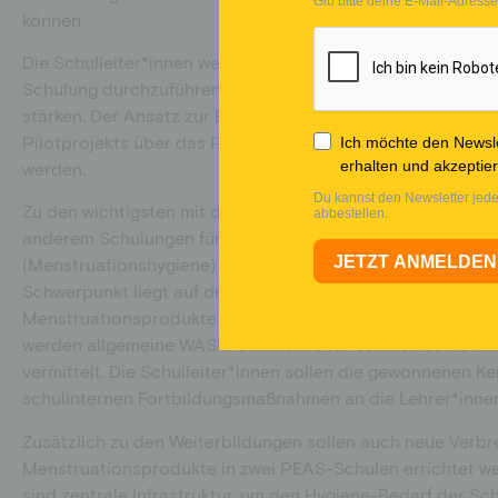
können.
zur
Die Schulleiter*innen werden von den SSOs dabei unterstüt
Schulung durchzuführen, um die allgemeine Führung und L
stärken. Der Ansatz zur Entwicklung der Schulleitung soll
Pilotprojekts über das PEAS-Netzwerk hinaus auf staatli
werden.
Zu den wichtigsten mit der Hygiene-Offensive verbundenen
anderem Schulungen für die 70 PEAS-Schulleiter*innen
(Menstruationshygiene) und WASH (
Water, Sanitary, Hygie
Schwerpunkt liegt auf der Wartung und Verwaltung von Ve
Menstruationsprodukte sowie auf der Einhaltung von WAS
werden allgemeine WASH-Standards für Schulen sowie 
vermittelt. Die Schulleiter*innen sollen die gewonnenen 
schulinternen Fortbildungsmaßnahmen an die Lehrer*inne
Zusätzlich zu den Weiterbildungen sollen auch neue Verb
Menstruationsprodukte in zwei PEAS-Schulen errichtet w
sind zentrale Infrastruktur, um den Hygiene-Bedarf der Sc