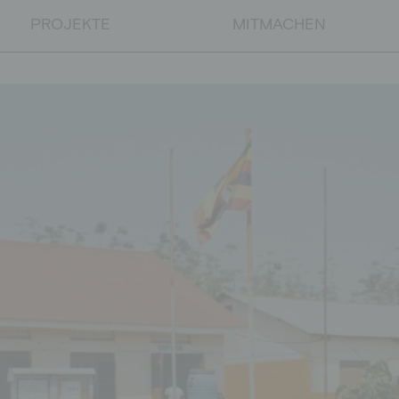
PROJEKTE
MITMACHEN
PROJEKTE
Bildungsprojekte
Nothilfe
Entwicklungspolitische Bildun
SPENDEN
Direkt spenden