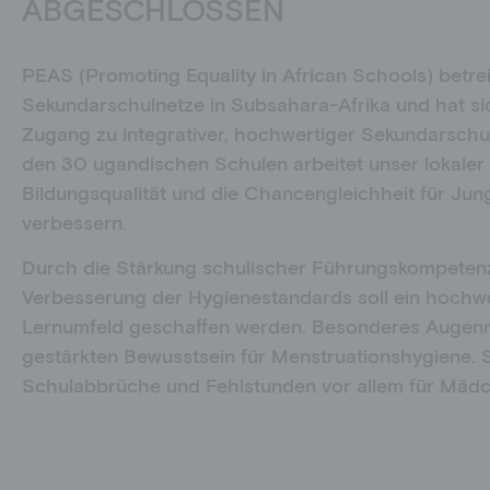
ABGESCHLOSSEN
PEAS (Promoting Equality in African Schools) betre
Sekundarschulnetze in Subsahara-Afrika und hat sic
Zugang zu integrativer, hochwertiger Sekundarschul
den 30 ugandischen Schulen arbeitet unser lokaler P
Bildungsqualität und die Chancengleichheit für J
verbessern.
Durch die Stärkung schulischer Führungskompeten
Verbesserung der Hygienestandards soll
ein hochwe
Lernumfeld geschaffen werden. Besonderes Augenme
gestärkten Bewusstsein für Menstruationshygiene. S
Schulabbrüche und Fehlstunden vor allem für Mädc