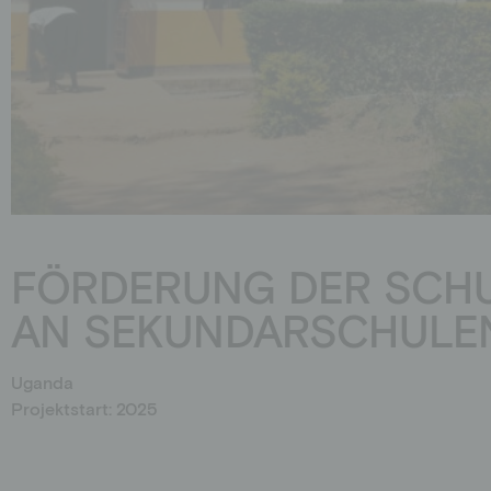
Privatperson
Schulen
Richter*innen
Aktionen
Jobs
Downloads
Botschafter*innen
FÖRDERUNG DER SCH
AN SEKUNDARSCHULE
Uganda
Projektstart: 2025