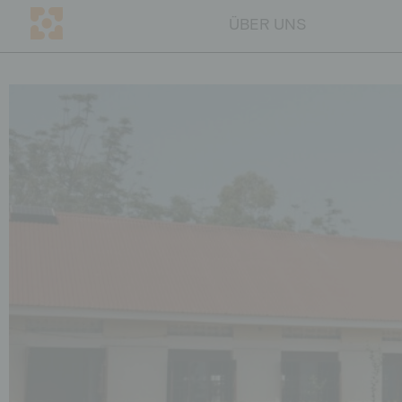
ÜBER UNS
EN
CH
ÜBER UNS
Mission & Vorgehen
Warum Bildung
Transparenz
Ansprechpersonen
Presse
Team
Blog
MITMACHEN
Unternehmen