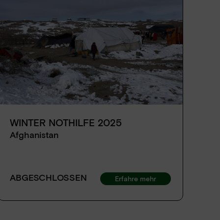
WINTER NOTHILFE 2025
H
V
Afghanistan
A
Ds
ABGESCHLOSSEN
Erfahre mehr
A