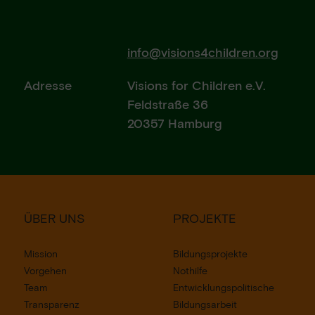
info@visions4children.org
Adresse
Visions for Children e.V.
Feldstraße 36
20357 Hamburg
ÜBER UNS
PROJEKTE
Mission
Bildungsprojekte
Vorgehen
Nothilfe
Team
Entwicklungspolitische
Transparenz
Bildungsarbeit