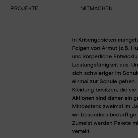
PROJEKTE
MITMACHEN
PROJEKTE
In Krisengebieten mangelt
Folgen von Armut (z.B. Hu
Bildungsprojekte
und körperliche Entwicklun
Nothilfe
Leistungsfähigkeit aus. U
Entwicklungspolitische Bildun
sich schwieriger im Schulu
einmal zur Schule gehen. G
Kleidung besitzen, die sie
Aktionen sind daher ein g
Mindestens zweimal im Ja
wir besonders bedürftige
Zumeist werden Pakete mi
SPENDEN
verteilt.
Direkt spenden