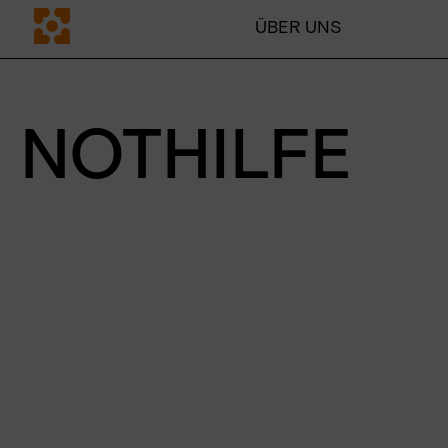
ÜBER UNS
EN
CH
NOTHILFE
ÜBER UNS
Mission & Vorgehen
Warum Bildung
Transparenz
Ansprechpersonen
Presse
Team
Blog
MITMACHEN
Unternehmen