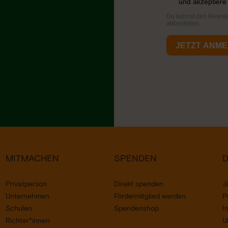
MITMACHEN
SPENDEN
Privatperson
Direkt spenden
J
Unternehmen
Fördermitglied werden
P
Schulen
Spendenshop
I
Richter*innen
U