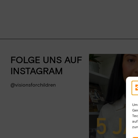
VERPASSE KEINE 
DICH JETZT ZU 
FOLGE UNS AUF
AN.
INSTAGRAM
@visionsforchildren
Um 
Ger
Tec
auf
zur