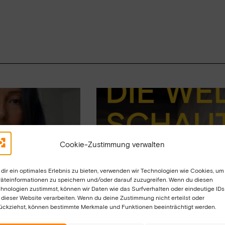
NEUIGKEITEN – MELDE
UNSEREM NEWSLETTER
Cookie-Zustimmung verwalten
dir ein optimales Erlebnis zu bieten, verwenden wir Technologien wie Cookies, um
äteinformationen zu speichern und/oder darauf zuzugreifen. Wenn du diesen
hnologien zustimmst, können wir Daten wie das Surfverhalten oder eindeutige IDs
 dieser Website verarbeiten. Wenn du deine Zustimmung nicht erteilst oder
ückziehst, können bestimmte Merkmale und Funktionen beeinträchtigt werden.