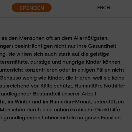
SPENDEN
EN
CH
 es den Menschen oft an dem Allernötigsten.
nger) beeinträchtigen nicht nur ihre Gesundheit
g, sie wirken sich auch stark auf die geistige
nterernährte, durstige und hungrige Kinder können
gsarbeit
nterricht konzentrieren oder in einigen Fällen nicht
enauso wenig wie Kinder, die frieren, weil sie keine
 ausreichend vor Kälte schützt. Humanitäre Nothilfe-
rundlegender Bestandteil unserer Arbeit.
hr, im Winter und im Ramadan-Monat, unterstützen
 Menschen durch eine unbürokratische Direkthilfe.
t grundlegenden Lebensmitteln an ganze Familien