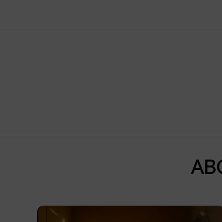
Privatperson
Schulen
Richter*innen
Aktionen
Jobs
Downloads
Botschafter*innen
AB