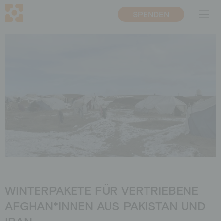
SPENDEN
EN
CH
ÜBER UNS
PROJEKTE
Mission & Vorgehen
Bildungsprojekte
Warum Bildung
Nothilfe
Transparenz
Entwicklungspolitische
Bildungsarbeit
Ansprechpersonen
Presse
Team
Blog
WINTERPAKETE FÜR VERTRIEBENE
MITMACHEN
SPENDEN
AFGHAN*INNEN AUS PAKISTAN UND
Unternehmen
Direkt spenden
IRAN