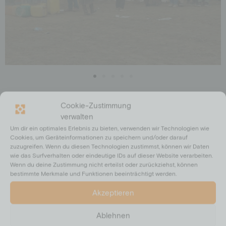
Cookie-Zustimmung
OASE – UNSERE PARTNER*INNEN VOR ORT
verwalten
Unsere langjährigen Partner*innen der lokalen NGO OASE
Um dir ein optimales Erlebnis zu bieten, verwenden wir Technologien wie
koordinieren die Umsetzung der humanitären Nothilfe in der
Cookies, um Geräteinformationen zu speichern und/oder darauf
Provinz Balkh. Die Projektschritte umfassen die Auswahl der
zuzugreifen. Wenn du diesen Technologien zustimmst, können wir Daten
wie das Surfverhalten oder eindeutige IDs auf dieser Website verarbeiten.
Begünstigten, die Beschaffung der Pakete und die abschließende
Wenn du deine Zustimmung nicht erteilst oder zurückziehst, können
Dokumentation. So können wir gemeinsam sicherstellen, dass die
bestimmte Merkmale und Funktionen beeinträchtigt werden.
Unterstützung gezielt und nachvollziehbar ankommt.
Akzeptieren
Gemeinsam können wir dafür sorgen, dass ca. 100 aus Pakistan
und dem Iran vertriebene afghanische Familien diesen Winter zu
Ablehnen
überstehen. Jede Spende kann Leben retten.