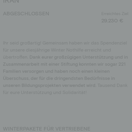
Privatperson
Fördermitglied werden
ABGESCHLOSSEN
Erreichtes Ziel:
Schulen
Spendenshop
29.230 €
Richter*innen
Aktionen
Jobs
Ihr seid großartig! Gemeinsam haben wir das Spendenziel
für unsere diesjährige Winter Nothilfe erreicht und
Downloads
übertroffen.
Dank eurer großzügigen Unterstützung und in
Botschafter*innen
Zusammenarbeit mit einer Stiftung konnten wir sogar 221
Familien versorgen und haben noch einen kleinen
Überschuss, der für die dringendsten Bedürfnisse in
unseren Bildungsprojekten verwendet wird.
Tausend Dank
für eure Unterstützung und Solidarität!
WINTERPAKETE FÜR VERTRIEBENE