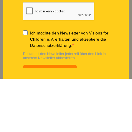
Privatperson
Direkt spenden
Unternehmen
Fördermitglied werden
Schulen
Spendenshop
Richter*innen
Presse
Botschafter*innen
DOWNLOADS
SOCIAL MEDIA
Jahresbericht
Instagram
Pressematerial
LinkedIn
Infomaterial
TikTok
Unterrichtsmaterial
Facebook
Satzung
YouTube
SPENDENKONTO
Visions for Children e.V.
IBAN DE49 3702 0500 0001 6175 01