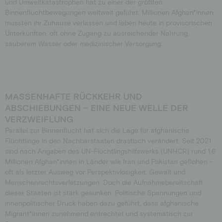
und Umweltkatastrophen hat zu einer der größten
Binnenfluchtbewegungen weltweit geführt. Millionen Afghan*innen
mussten ihr Zuhause verlassen und leben heute in provisorischen
Unterkünften, oft ohne Zugang zu ausreichender Nahrung,
sauberem Wasser oder medizinischer Versorgung.
MASSENHAFTE RÜCKKEHR UND
ABSCHIEBUNGEN – EINE NEUE WELLE DER
VERZWEIFLUNG
Parallel zur Binnenflucht hat sich die Lage für afghanische
Flüchtlinge in den Nachbarstaaten drastisch verändert. Seit 2021
sind nach Angaben des UN-Flüchtlingshilfswerks (UNHCR) rund 1,6
Millionen Afghan*innen in Länder wie Iran und Pakistan geflohen –
oft als letzter Ausweg vor Perspektivlosigkeit, Gewalt und
Menschenrechtsverletzungen. Doch die Aufnahmebereitschaft
dieser Staaten ist stark gesunken. Politische Spannungen und
innenpolitischer Druck haben dazu geführt, dass afghanische
Migrant*innen zunehmend entrechtet und systematisch zur