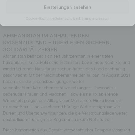
Jetzt spenden
Einstellungen ansehen
Cookie-Richtlinie
Datenschutzerklärung
Impressum
AFGHANISTAN IM ANHALTENDEN
KRISENZUSTAND – ÜBERLEBEN SICHERN,
SOLIDARITÄT ZEIGEN
Afghanistan befindet sich seit Jahrzehnten in einer tiefen
humanitären Krise. Politische Instabilität, bewaffnete Konflikte und
wiederkehrende Naturkatastrophen haben das Land nachhaltig
geschwächt. Mit der Machtübernahme der Taliban im August 2021
haben sich die Lebensbedingungen weiter
verschlechtert: Menschenrechtsverletzungen – besonders
gegenüber Frauen und Mädchen – sowie eine kollabierende
Wirtschaft prägen den Alltag vieler Menschen. Hinzu kommen
extreme Armut und zunehmend häufige Wetterereignisse wie
Dürren und Überschwemmungen, die die Versorgungslage weiter
destabilisieren und ganze Regionen in akute Not stürzen.
Diese Kombination aus Gewalt, wirtschaftlicher Perspektivlosigkeit