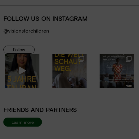
Events
Jobs
FOLLOW US ON INSTAGRAM
Downloads
@visionsforchildren
Ambassadors
Follow
FRIENDS AND PARTNERS
Learn more